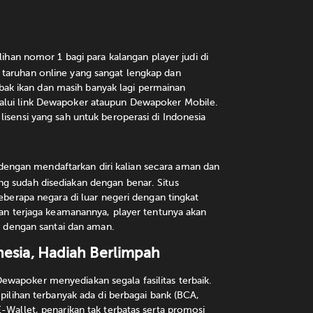
ilihan nomor 1 bagi para kalangan player judi di
taruhan online yang sangat lengkap dan
embak ikan dan masih banyak lagi permainan
alui link Dewapoker ataupun Dewapoker Mobile.
isensi yang sah untuk beroperasi di Indonesia
ngan mendaftarkan diri kalian secara aman dan
g sudah disediakan dengan benar. Situs
eberapa negara di luar negeri dengan tingkat
kan terjaga keamanannya, player tentunya akan
e dengan santai dan aman.
nesia, Hadiah Berlimpah
wapoker menyediakan segala fasilitas terbaik.
pilihan terbanyak ada di berbagai bank (BCA,
-Wallet, penarikan tak terbatas serta promosi