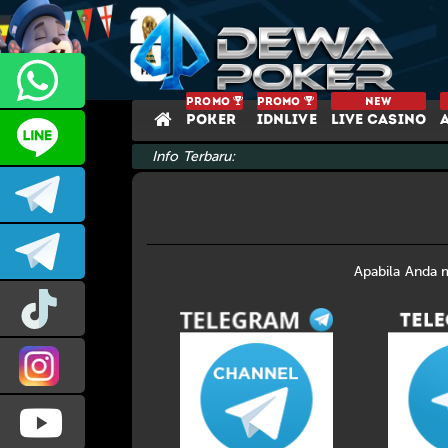
-
PROMO
PROMO
NEW
POKER
IDNLIVE
LIVE CASINO
CS2DEWAPOKER
Info Terbaru:
dewapoker_infoo
dewapoker_info
Apabila Anda m
prmdewapkr
prmdewapkr
DEWAPOKEROFFICIAL