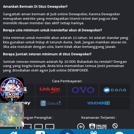
Amankah Bermain Di Situs Dewapoker?
Sangatlah aman bermain di judi online Dewapoker, Karena Dewapoker
merupakan website yang mendapatkan lisensi resmi dari pagcor dan
memiliki ribuan member dan aktif setiap harinya.
Berapa usia minimum untuk mendaftar akun di Dewapoker?
Usia minimal untuk memiliki akun adalah 21 tahun. Ini adalah standar yang
kita gunakan untuk hidup di seluruh dunia. Jadi, jangan mainkan aturan ini.
Jika ada masalah dengan usia, kami tidak akan bertanggung jawab.
Berapa jumlah setoran minimum di situs Dewapoker?
Jumlah setoran minimum adalah Rp 10.000. Bukankah itu rendah? Dengan
uang yang begitu banyak, Anda bisa memainkan semua jenis permainan
yang disediakan oleh agen judi online DEWAPOKER.
Cara Pembayaran:
Dukungan Perangkat :
Keamanan Terjamin :