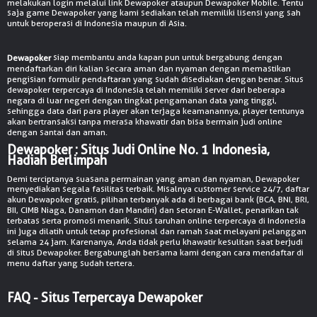
melakukan login melalui link Dewapoker ataupun Dewapoker Mobile. Tentu
© Copyright 2026 dewapkrchat.net - All right reserved | 18+
saja game Dewapoker yang kami sediakan telah memiliki lisensi yang sah
untuk beroperasi di Indonesia maupun di Asia.
siap membantu anda kapan pun untuk bergabung dengan
Dewapoker
mendaftarkan diri kalian secara aman dan nyaman dengan memastikan
pengisian formulir pendaftaran yang sudah disediakan dengan benar. Situs
dewapoker terpercaya di Indonesia telah memiliki server dari beberapa
negara di luar negeri dengan tingkat pengamanan data yang tinggi,
sehingga data dari para player akan terjaga keamanannya, player tentunya
akan bertransaksi tanpa merasa khawatir dan bisa bermain judi online
dengan santai dan aman.
Dewapoker : Situs Judi Online No. 1 Indonesia,
Hadiah Berlimpah
Demi terciptanya suasana permainan yang aman dan nyaman, Dewapoker
menyediakan segala fasilitas terbaik. Misalnya customer service 24/7, daftar
akun Dewapoker gratis, pilihan terbanyak ada di berbagai bank (BCA, BNI, BRI,
BII, CIMB Niaga, Danamon dan Mandiri) dan setoran E-Wallet, penarikan tak
terbatas serta promosi menarik. Situs taruhan online terpercaya di Indonesia
ini juga dilatih untuk tetap profesional dan ramah saat melayani pelanggan
selama 24 jam. Karenanya, Anda tidak perlu khawatir kesulitan saat berjudi
di situs Dewapoker. Bergabunglah bersama kami dengan cara mendaftar di
menu daftar yang sudah tertera.
FAQ - Situs Terpercaya Dewapoker