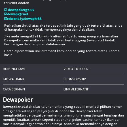
tersebut adalah
NEW
☑️ dewapokergo.us
☑️
dewapk3r.net
TANGKAS
RTP
☑️
rebrand.ly/dewapkr88
Perhatikan link di atas jika terdapat link lain yang tidak tertera di atas, anda
di harapakan untuk tidak mempercayainya dan diabaikan.
DEPOSIT
Jika anda mengakses Link-link alternatif palsu yang mengatasnamakan
Dewapoker.com maka kami tidak akan bertanggung jawab atas tindak
WITHDRAW
kecurangan dan penipuan didalamnya.
Harap diperhatikan link alternatif kami adalah yang tertera diatas. Terima
kasih.
PROMOSI
HUBUNGI KAMI
VIDEO TUTORIAL
DOWNLOAD APLIKASI
JADWAL BANK
SPONSORSHIP
REFERRAL
CARA BERMAIN
LINK ALTERNATIF
JACKPOT
Dewapoker
adalah situs taruhan online yang saat ini menjadi pilihan nomor
Dewapoker
VIP MEMBER
1 bagi para kalangan player judi di Indonesia. Dewapoker telah
menghadirkan berbagai permainan taruhan online yang sangat lengkap dan
memiliki kualitas terbaik seperti slot online, poker, casino, tembak ikan dan
HUBUNGI KAMI
masih banyak lagi permainan lainnya. Anda bisa memainkannya dengan